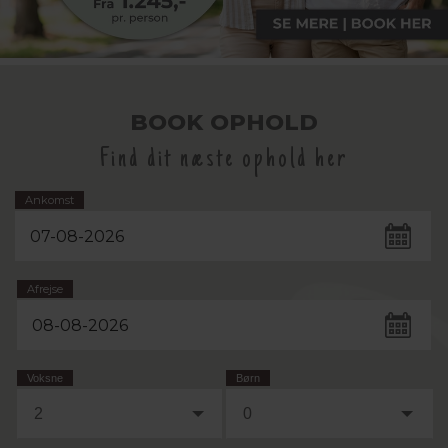
BOOK OPHOLD
Find dit næste ophold her
Ankomst
Afrejse
Voksne
Børn
2
0