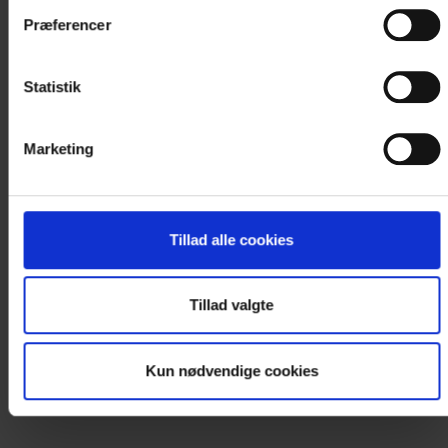
Præferencer
VI TAGER ANSVAR FOR MILJØET
HOTEL MEDI ER GREEN KEY
Statistik
CERTIFICERET
Hotel Medi er Green Key certificeret. Green Key er en
Marketing
international mærkning i turismen for bæredygtige tiltag
i driften hos aktører i hotel- og mødemarkedet bl.a. i
Danmark.
Tillad alle cookies
Læs mere
Tillad valgte
Kun nødvendige cookies