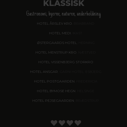
KLASSISK
Gastronomi, byerne, naturen, underholdning
HOTEL ÅRSLEV KRO
, BRABRAND
HOTEL MEDI
, IKAST
ØSTERGAARDS HOTEL
, HERNING
HOTEL MENSTRUP KRO
, NÆSTVED
HOTEL VISSENBJERG STORKRO
HOTEL ANSGAR
, GARNI HOTEL, ESBJERG
HOTEL POSTGAARDEN
, FREDERICIA
HOTEL BYMOSE HEGN
, HELSINGE
HOTEL PEJSEGAARDEN
, BRÆDSTRUP