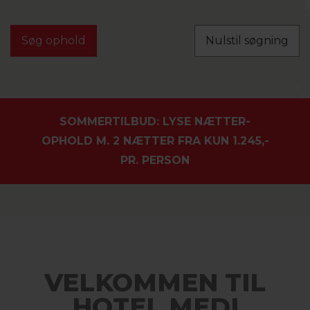
Nulstil søgning
SOMMERTILBUD: LYSE NÆTTER-
OPHOLD M. 2 NÆTTER FRA KUN 1.245,-
PR. PERSON
VELKOMMEN TIL
HOTEL MEDI