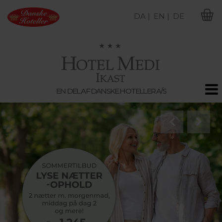
DA |
EN |
DE
M
EN DEL AF DANSKE HOTELLER A/S