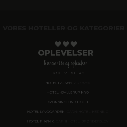
VORES HOTELLER OG KATEGORIER
OPLEVELSER
Nærområde og oplevelser
HOTEL VILDBJERG
HOTEL FALKEN
, VIDEBÆK
HOTEL HJALLERUP KRO
DRONNINGLUND HOTEL
HOTEL LYNGGÅRDEN
, GARNI HOTEL, HERNING
HOTEL PHØNIX
, GARNI HOTEL, BRØNDERSLEV