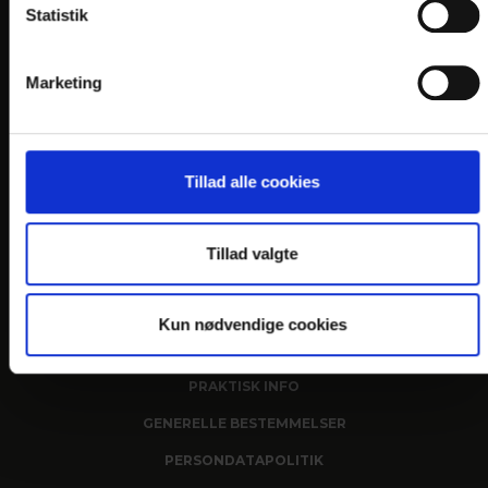
Statistik
Rådhusstrædet 8
DK-7430 Ikast
Marketing
Telefon: +45 9715 1944
E-mail:
info@
hotel-medi.dk
En del af:
Tillad alle cookies
Tillad valgte
Kun nødvendige cookies
LINKS
PRAKTISK INFO
GENERELLE BESTEMMELSER
PERSONDATAPOLITIK