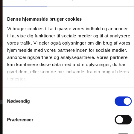
KONFERENCE
- VI KLARER
Denne hjemmeside bruger cookies
DET HELE
Vi bruger cookies til at tilpasse vores indhold og annoncer,
til at vise dig funktioner til sociale medier og til at analysere
Kurser og konferencer på
vores trafik. Vi deler også oplysninger om din brug af vores
hjemmeside med vores partnere inden for sociale medier,
Hotel Medi i Ikast
annonceringspartnere og analysepartnere. Vores partnere
kan kombinere disse data med andre oplysninger, du har
Se mere her
givet dem, eller som de har indsamlet fra din brug af deres
tjenester.
Samtykkevalg
Nødvendig
Præferencer
KONTAKT
Hotel Medi