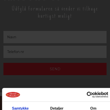
Udfyld formularen så vender vi tilbage
hurtigst muligt
Samtykke
Detaljer
Om