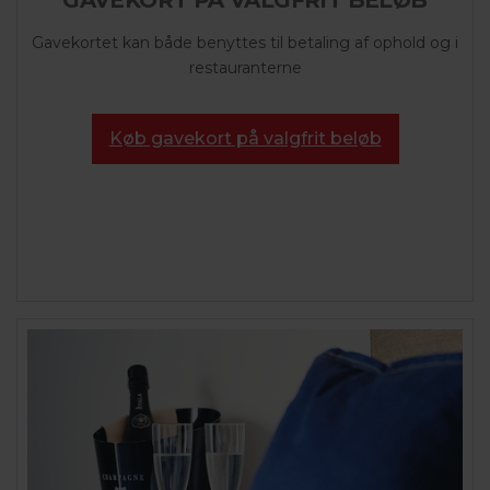
GAVEKORT PÅ VALGFRIT BELØB
Gavekortet kan både benyttes til betaling af ophold og i
restauranterne
Køb gavekort på valgfrit beløb