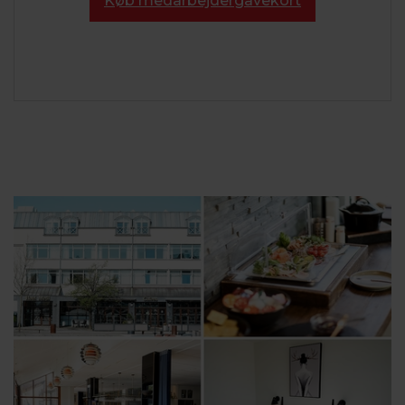
Køb medarbejdergavekort