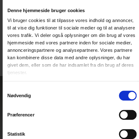
spamfilter, om mailen med den vedhæftede fil er
Denne hjemmeside bruger cookies
fanget der.
Vi bruger cookies til at tilpasse vores indhold og annoncer,
Bortkomne gavekort
til at vise dig funktioner til sociale medier og til at analysere
vores trafik. Vi deler også oplysninger om din brug af vores
Bortkomne gavekort erstattes ikke.
hjemmeside med vores partnere inden for sociale medier,
annonceringspartnere og analysepartnere. Vores partnere
kan kombinere disse data med andre oplysninger, du har
givet dem, eller som de har indsamlet fra din brug af deres
tjenester.
Samtykkevalg
Nødvendig
LEDER DU
EFTER
Præferencer
INSPIRATION?
Statistik
Vi har masser af dejlige